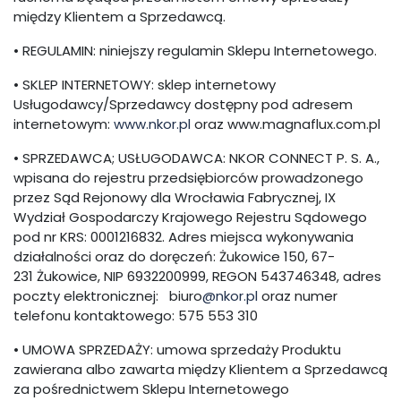
między Klientem a Sprzedawcą.
• REGULAMIN: niniejszy regulamin Sklepu Internetowego.
• SKLEP INTERNETOWY: sklep internetowy
Usługodawcy/Sprzedawcy dostępny pod adresem
internetowym:
www.nkor.pl
oraz www.magnaflux.com.pl
• SPRZEDAWCA; USŁUGODAWCA: NKOR CONNECT P. S. A.,
wpisana do rejestru przedsiębiorców prowadzonego
przez Sąd Rejonowy dla Wrocławia Fabrycznej, IX
Wydział Gospodarczy Krajowego Rejestru Sądowego
pod nr KRS: 0001216832. Adres miejsca wykonywania
działalności oraz do doręczeń: Żukowice 150, 67-
231 Żukowice, NIP 6932200999, REGON 543746348, adres
poczty elektronicznej: biuro
@nkor.pl
oraz numer
telefonu kontaktowego: 575 553 310
• UMOWA SPRZEDAŻY: umowa sprzedaży Produktu
zawierana albo zawarta między Klientem a Sprzedawcą
za pośrednictwem Sklepu Internetowego