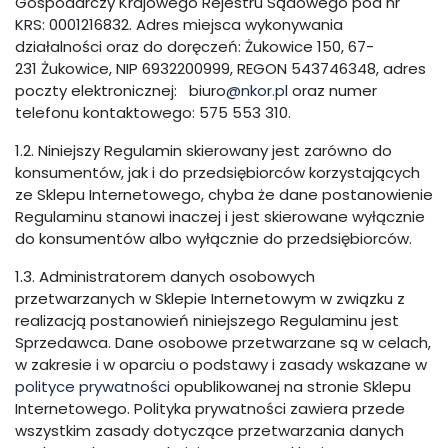
Gospodarczy Krajowego Rejestru Sądowego pod nr
KRS: 0001216832. Adres miejsca wykonywania
działalności oraz do doręczeń: Żukowice 150, 67-
231 Żukowice, NIP 6932200999, REGON 543746348, adres
poczty elektronicznej: biuro
@nkor.pl
oraz numer
telefonu kontaktowego: 575 553 310.
1.2. Niniejszy Regulamin skierowany jest zarówno do
konsumentów, jak i do przedsiębiorców korzystających
ze Sklepu Internetowego, chyba że dane postanowienie
Regulaminu stanowi inaczej i jest skierowane wyłącznie
do konsumentów albo wyłącznie do przedsiębiorców.
1.3. Administratorem danych osobowych
przetwarzanych w Sklepie Internetowym w związku z
realizacją postanowień niniejszego Regulaminu jest
Sprzedawca. Dane osobowe przetwarzane są w celach,
w zakresie i w oparciu o podstawy i zasady wskazane w
polityce prywatności
opublikowanej na stronie Sklepu
Internetowego. Polityka prywatności zawiera przede
wszystkim zasady dotyczące przetwarzania danych