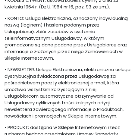
• KODEKS CYWILNY: ustawa kodeks cywilny z dnia 23
kwietnia 1964 r. (Dz.U. 1964 nr 16, poz. 93 ze zm.).
• KONTO: Usługa Elektroniczna, oznaczony indywidualną
nazwą (loginem) i hasłem podanym przez
Usługobiorcę, zbiór zasobów w systemie
teleinformatycznym Usługodawcy, w którym
gromadzone są dane podane przez Usługobiorcę oraz
informacje o złożonych przez niego Zamówieniach w
Sklepie Internetowym.
• NEWSLETTER: Usługa Elektroniczna, elektroniczna usługa
dystrybucyjna świadczona przez Usługodawcę za
pośrednictwem poczty elektronicznej e-mail, która
umożliwia wszystkim korzystającym z niej
Usługobiorcom automatyczne otrzymywanie od
Usługodawcy cyklicznych treści kolejnych edycji
newslettera zawierającego informacje o Produktach,
nowościach i promocjach w Sklepie Internetowym.
• PRODUKT: dostępna w Sklepie Internetowym rzecz
ruchoma będąca przedmiotem Umowy Sprzedaży